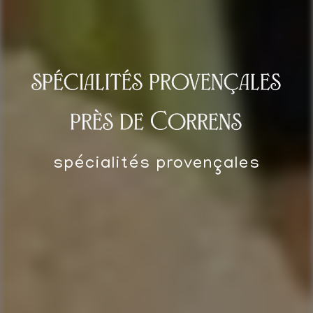
spécialités provençales
près de Correns
spécialités provençales