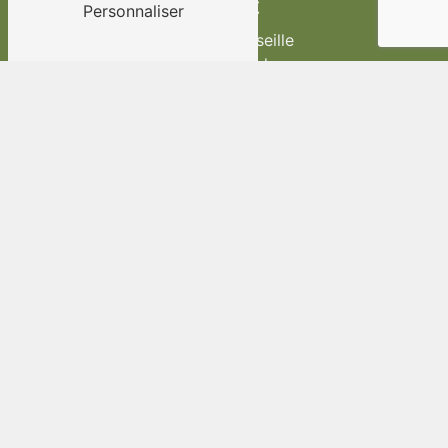
Adresse
Personnaliser
Route de Marseille
83170 Brignoles
Téléphone
04 94 69 97 49
E-mail
au.vieux.pressoir@wanadoo.fr