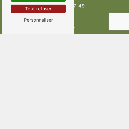
04 94 69 97 49
Tout refuser
Personnaliser
E-mail
au.vieux.pressoir@wanadoo.fr
Contactez-nous