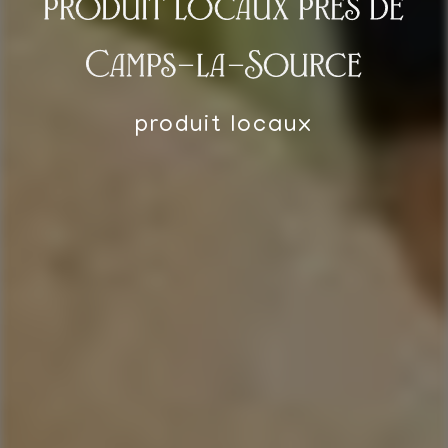
produit locaux près de
Camps-la-Source
produit locaux