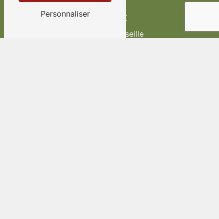
Personnaliser
Adresse
Route de Marseille
83170 Brignoles
Téléphone
04 94 69 97 49
E-mail