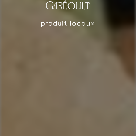
Garéoult
produit locaux